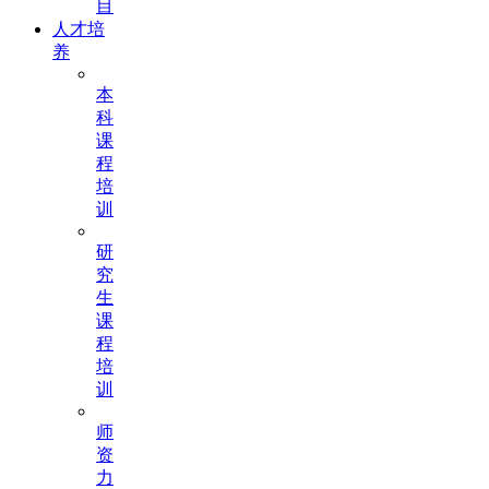
目
人才培
养
本
科
课
程
培
训
研
究
生
课
程
培
训
师
资
力