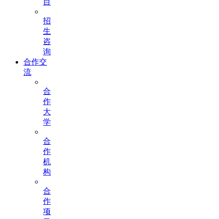
目
招
生
咨
询
合作交
流
合
作
大
学
合
作
机
构
合
作
项