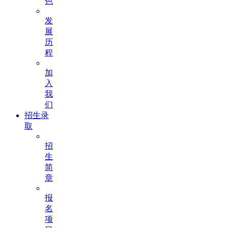
色
发
展
历
程
加
入
我
们
招生录
取
招
生
简
章
报
名
项