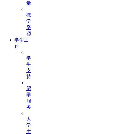
量
教
学
资
源
学生工
作
学
生
支
持
留
学
服
务
大
学
生