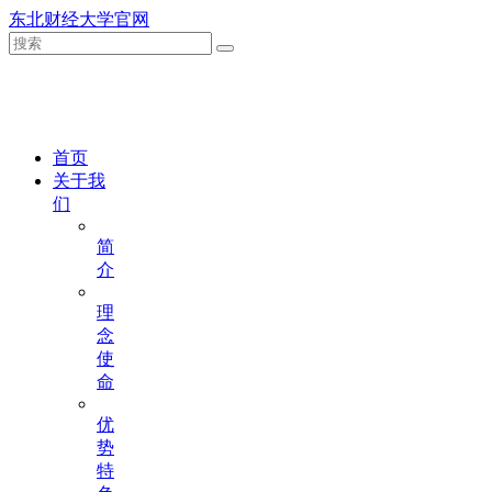
东北财经大学官网
首页
关于我
们
简
介
理
念
使
命
优
势
特